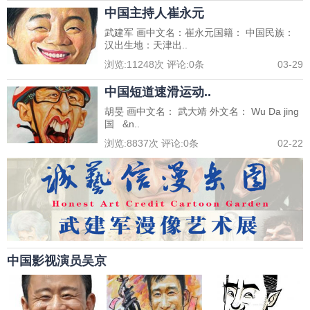
中国主持人崔永元
武建军 画中文名：崔永元国籍： 中国民族：
汉出生地：天津出..
浏览:
11248
次 评论:
0
条
03-29
中国短道速滑运动..
胡旻 画中文名： 武大靖 外文名： Wu Da jing
国 &n..
浏览:
8837
次 评论:
0
条
02-22
中国影视演员吴京