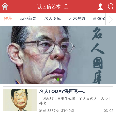
诚艺信艺术
推荐
动漫新闻
名人图库
艺术资源
肖像漫画家
首页
0
1
2
名人TODAY漫画秀—..
纪念3月1日出生或逝世的各界名人，古今中
外名..
浏览:
3387
次 评论:
0
条
03-02