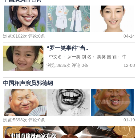
浏览:
6162
次 评论:
0
条
04-14
“罗一笑事件”当..
中文名： 罗一笑 别 名： 笑笑 国 籍： 中..
浏览:
3635
次 评论:
0
条
12-08
中国相声演员郭德纲
浏览:
5698
次 评论:
0
条
01-19