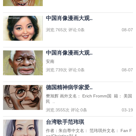
中国肖像漫画大观..
浏览:
765
次 评论:
0
条
08-07
中国肖像漫画大观..
安南
浏览:
739
次 评论:
0
条
08-07
德国精神病学家爱..
樊旭辉 画外文名： Erich Fromm国 籍： 美国
民 ..
浏览:
3555
次 评论:
0
条
03-19
台湾歌手范玮琪
作者：朱自尊中文名： 范玮琪外文名： Fan F
an/Christine别 &..