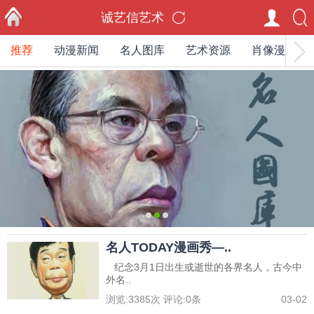
诚艺信艺术
推荐
动漫新闻
名人图库
艺术资源
肖像漫画家
首页
0
1
2
名人TODAY漫画秀—..
纪念3月1日出生或逝世的各界名人，古今中
外名..
浏览:
3385
次 评论:
0
条
03-02