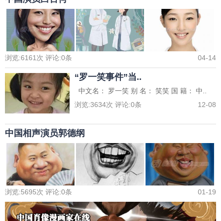
浏览:
6161
次 评论:
0
条
04-14
“罗一笑事件”当..
中文名： 罗一笑 别 名： 笑笑 国 籍： 中..
浏览:
3634
次 评论:
0
条
12-08
中国相声演员郭德纲
浏览:
5695
次 评论:
0
条
01-19