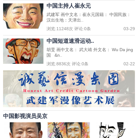
中国主持人崔永元
武建军 画中文名：崔永元国籍： 中国民族：
汉出生地：天津出..
浏览:
11248
次 评论:
0
条
03-29
中国短道速滑运动..
胡旻 画中文名： 武大靖 外文名： Wu Da jing
国 &n..
浏览:
8836
次 评论:
0
条
02-22
中国影视演员吴京