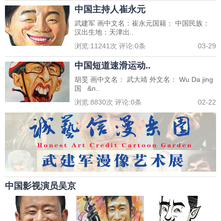
中国主持人崔永元
武建军 画中文名：崔永元国籍： 中国民族：
汉出生地：天津出..
浏览:
11241
次 评论:
0
条
03-29
中国短道速滑运动..
胡旻 画中文名： 武大靖 外文名： Wu Da jing
国 &n..
浏览:
8830
次 评论:
0
条
02-22
中国影视演员吴京