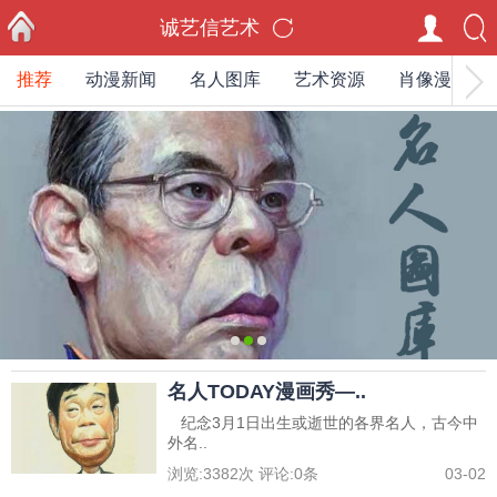
诚艺信艺术
推荐
动漫新闻
名人图库
艺术资源
肖像漫画家
首页
0
1
2
名人TODAY漫画秀—..
纪念3月1日出生或逝世的各界名人，古今中
外名..
浏览:
3382
次 评论:
0
条
03-02