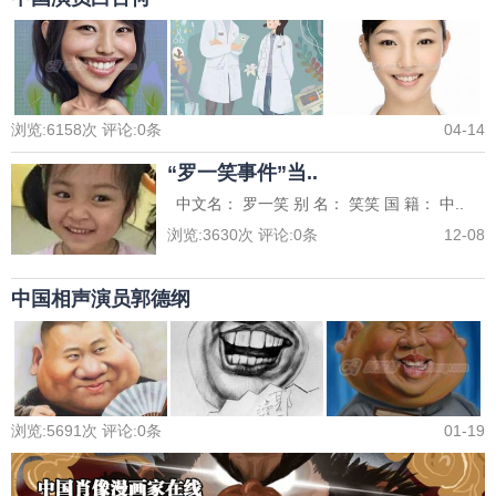
浏览:
6158
次 评论:
0
条
04-14
“罗一笑事件”当..
中文名： 罗一笑 别 名： 笑笑 国 籍： 中..
浏览:
3630
次 评论:
0
条
12-08
中国相声演员郭德纲
浏览:
5691
次 评论:
0
条
01-19