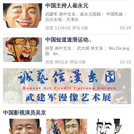
中国主持人崔永元
武建军 画中文名：崔永元国籍： 中国民族：
汉出生地：天津出..
浏览:
11244
次 评论:
0
条
03-29
中国短道速滑运动..
胡旻 画中文名： 武大靖 外文名： Wu Da jing
国 &n..
浏览:
8831
次 评论:
0
条
02-22
中国影视演员吴京