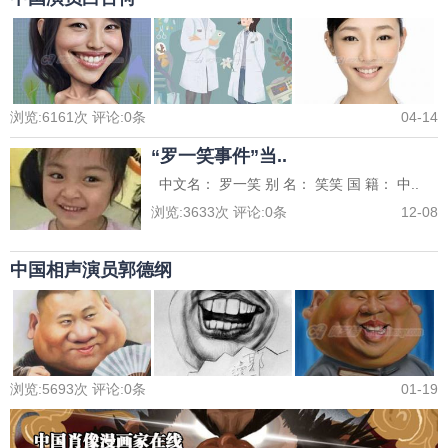
浏览:
6161
次 评论:
0
条
04-14
“罗一笑事件”当..
中文名： 罗一笑 别 名： 笑笑 国 籍： 中..
浏览:
3633
次 评论:
0
条
12-08
中国相声演员郭德纲
浏览:
5693
次 评论:
0
条
01-19