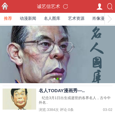
诚艺信艺术
推荐
动漫新闻
名人图库
艺术资源
肖像漫画家
首页
0
1
2
名人TODAY漫画秀—..
纪念3月1日出生或逝世的各界名人，古今中
外名..
浏览:
3384
次 评论:
0
条
03-02