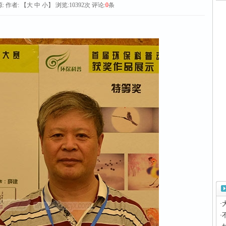
:
作者: 【
大
中
小
】 浏览:
10392
次 评论:
0
条
·
·