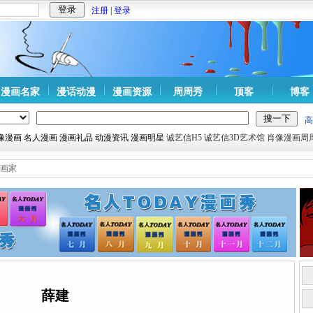
注册
|
登录
漫画名家
漫话动漫
漫画资源
周周秀
顶客
博客
高
肖像漫画 名人漫画 漫画礼品 动漫资讯 漫画明星
诚艺信H5
诚艺信3D艺术馆
肖像漫画周
画家
薛建