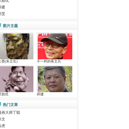
甘勋优
薛建
胡旻
图片主题
大墨(朱立生)
不一样的蒋文兵
甘勋优
薛建
热门文章
漫画大师丁聪
张文
高虎