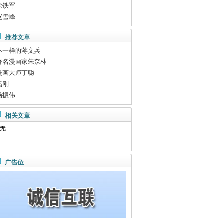
徐铁军
赵雪峰
推荐文章
不一样的蒋文兵
著名漫画家朱森林
漫画大师丁聪
冯刚
杨振伟
相关文章
无...
广告位