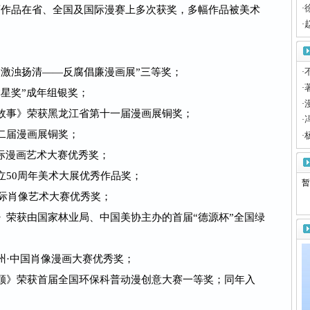
·
画作品在省、全国及国际漫赛上多次获奖，多幅作品被美术
·
“激浊扬清——反腐倡廉漫画展”三等奖；
·
·
群星奖”成年组银奖；
·
的故事》荣获黑龙江省第十一届漫画展铜奖；
·
十二届漫画展铜奖；
·
国际漫画艺术大赛优秀奖；
立50周年美术大展优秀作品奖；
暂
国国际肖像艺术大赛优秀奖；
顺》荣获由国家林业局、中国美协主办的首届“德源杯”全国绿
嵊州·中国肖像漫画大赛优秀奖；
永顺》荣获首届全国环保科普动漫创意大赛一等奖；同年入