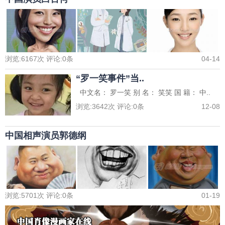
浏览:
6167
次 评论:
0
条
04-14
“罗一笑事件”当..
中文名： 罗一笑 别 名： 笑笑 国 籍： 中..
浏览:
3642
次 评论:
0
条
12-08
中国相声演员郭德纲
浏览:
5701
次 评论:
0
条
01-19