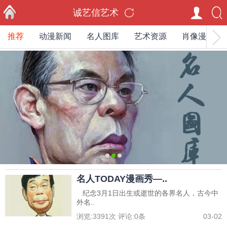
诚艺信艺术
推荐
动漫新闻
名人图库
艺术资源
肖像漫画家
首页
0
1
2
名人TODAY漫画秀—..
纪念3月1日出生或逝世的各界名人，古今中
外名..
浏览:
3391
次 评论:
0
条
03-02