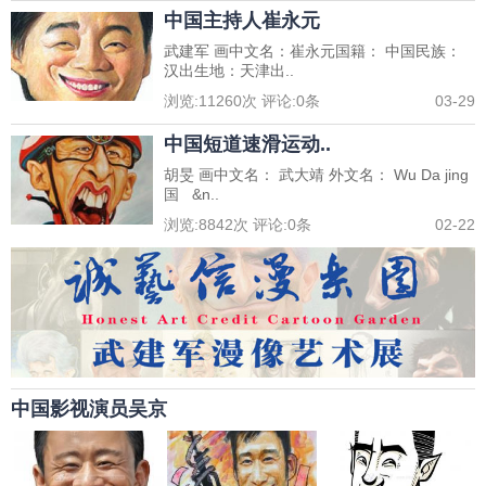
中国主持人崔永元
武建军 画中文名：崔永元国籍： 中国民族：
汉出生地：天津出..
浏览:
11260
次 评论:
0
条
03-29
中国短道速滑运动..
胡旻 画中文名： 武大靖 外文名： Wu Da jing
国 &n..
浏览:
8842
次 评论:
0
条
02-22
中国影视演员吴京