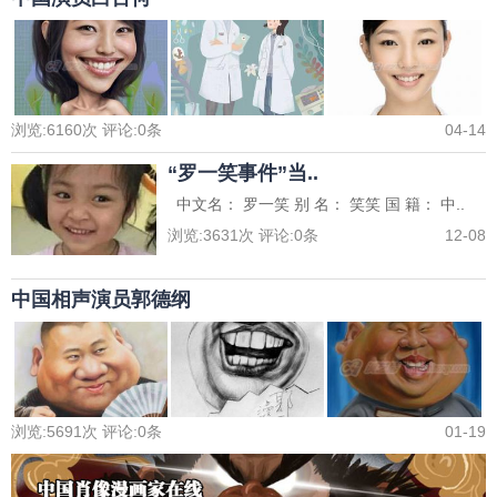
浏览:
6160
次 评论:
0
条
04-14
“罗一笑事件”当..
中文名： 罗一笑 别 名： 笑笑 国 籍： 中..
浏览:
3631
次 评论:
0
条
12-08
中国相声演员郭德纲
浏览:
5691
次 评论:
0
条
01-19