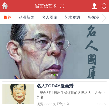
诚艺信艺术
推荐
动漫新闻
名人图库
艺术资源
肖像漫画家
首页
0
1
2
名人TODAY漫画秀—..
纪念3月1日出生或逝世的各界名人，古今中
外名..
浏览:
3382
次 评论:
0
条
03-02