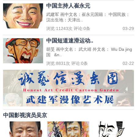
中国主持人崔永元
武建军 画中文名：崔永元国籍： 中国民族：
汉出生地：天津出..
浏览:
11243
次 评论:
0
条
03-29
中国短道速滑运动..
胡旻 画中文名： 武大靖 外文名： Wu Da jing
国 &n..
浏览:
8831
次 评论:
0
条
02-22
中国影视演员吴京