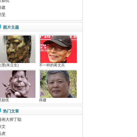
甘勋优
薛建
胡旻
图片主题
大墨(朱立生)
不一样的蒋文兵
甘勋优
薛建
热门文章
漫画大师丁聪
张文
高虎