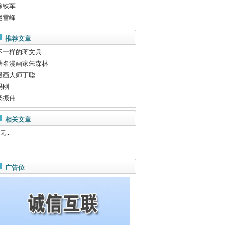
徐铁军
赵雪峰
推荐文章
不一样的蒋文兵
著名漫画家朱森林
漫画大师丁聪
冯刚
杨振伟
相关文章
无...
广告位