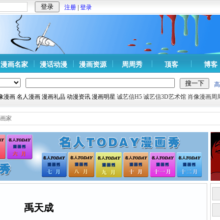
注册
|
登录
漫画名家
漫话动漫
漫画资源
周周秀
顶客
博客
高
肖像漫画 名人漫画 漫画礼品 动漫资讯 漫画明星
诚艺信H5
诚艺信3D艺术馆
肖像漫画周
画家
禹天成