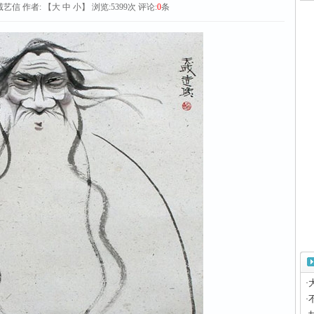
诚艺信
作者: 【
大
中
小
】 浏览:
5399
次 评论:
0
条
·
·