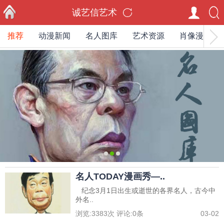
诚艺信艺术
推荐
动漫新闻
名人图库
艺术资源
肖像漫画家
首页
0
1
2
名人TODAY漫画秀—..
纪念3月1日出生或逝世的各界名人，古今中
外名..
浏览:
3383
次 评论:
0
条
03-02