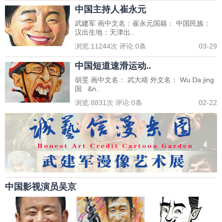
中国主持人崔永元
武建军 画中文名：崔永元国籍： 中国民族：
汉出生地：天津出..
浏览:
11244
次 评论:
0
条
03-29
中国短道速滑运动..
胡旻 画中文名： 武大靖 外文名： Wu Da jing
国 &n..
浏览:
8831
次 评论:
0
条
02-22
中国影视演员吴京