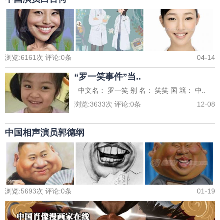
浏览:
6161
次 评论:
0
条
04-14
“罗一笑事件”当..
中文名： 罗一笑 别 名： 笑笑 国 籍： 中..
浏览:
3633
次 评论:
0
条
12-08
中国相声演员郭德纲
浏览:
5693
次 评论:
0
条
01-19