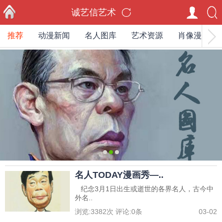
诚艺信艺术
推荐
动漫新闻
名人图库
艺术资源
肖像漫画家
首页
0
1
2
名人TODAY漫画秀—..
纪念3月1日出生或逝世的各界名人，古今中
外名..
浏览:
3382
次 评论:
0
条
03-02