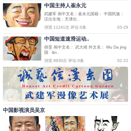
中国主持人崔永元
武建军 画中文名：崔永元国籍： 中国民族：
汉出生地：天津出..
浏览:
11241
次 评论:
0
条
03-29
中国短道速滑运动..
胡旻 画中文名： 武大靖 外文名： Wu Da jing
国 &n..
浏览:
8830
次 评论:
0
条
02-22
中国影视演员吴京