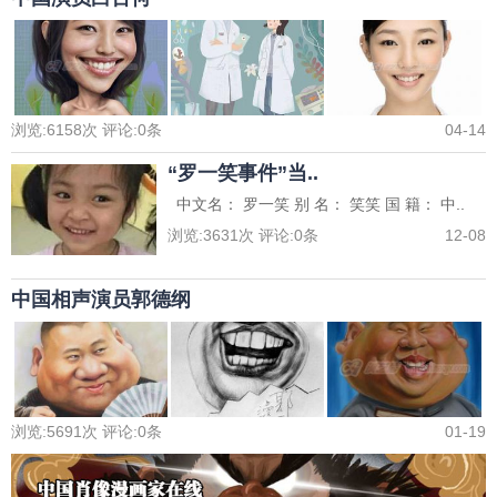
浏览:
6158
次 评论:
0
条
04-14
“罗一笑事件”当..
中文名： 罗一笑 别 名： 笑笑 国 籍： 中..
浏览:
3631
次 评论:
0
条
12-08
中国相声演员郭德纲
浏览:
5691
次 评论:
0
条
01-19