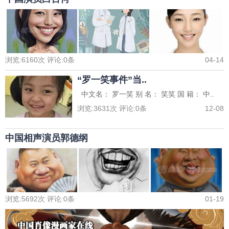
浏览:
6160
次 评论:
0
条
04-14
“罗一笑事件”当..
中文名： 罗一笑 别 名： 笑笑 国 籍： 中..
浏览:
3631
次 评论:
0
条
12-08
中国相声演员郭德纲
浏览:
5692
次 评论:
0
条
01-19