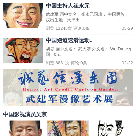
中国主持人崔永元
武建军 画中文名：崔永元国籍： 中国民族：
汉出生地：天津出..
浏览:
11243
次 评论:
0
条
03-29
中国短道速滑运动..
胡旻 画中文名： 武大靖 外文名： Wu Da jing
国 &n..
浏览:
8831
次 评论:
0
条
02-22
中国影视演员吴京