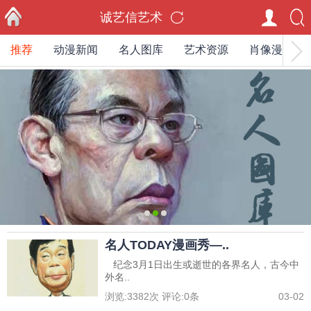
诚艺信艺术
推荐
动漫新闻
名人图库
艺术资源
肖像漫画家
首页
0
1
2
名人TODAY漫画秀—..
纪念3月1日出生或逝世的各界名人，古今中
外名..
浏览:
3382
次 评论:
0
条
03-02