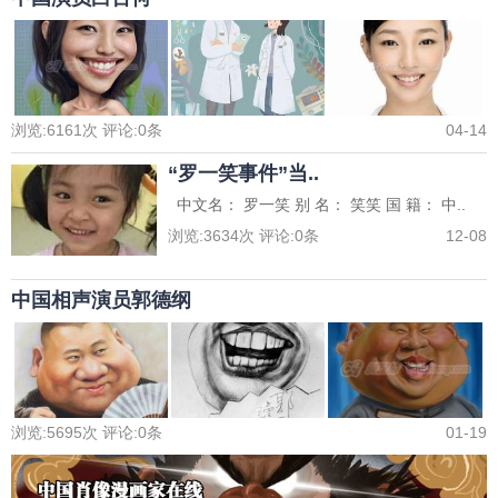
浏览:
6161
次 评论:
0
条
04-14
“罗一笑事件”当..
中文名： 罗一笑 别 名： 笑笑 国 籍： 中..
浏览:
3634
次 评论:
0
条
12-08
中国相声演员郭德纲
浏览:
5695
次 评论:
0
条
01-19