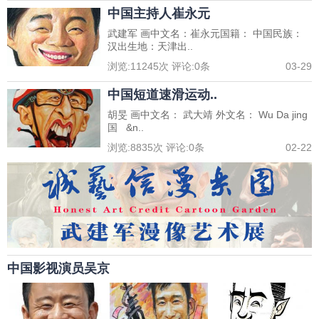
中国主持人崔永元
武建军 画中文名：崔永元国籍： 中国民族：
汉出生地：天津出..
浏览:
11245
次 评论:
0
条
03-29
中国短道速滑运动..
胡旻 画中文名： 武大靖 外文名： Wu Da jing
国 &n..
浏览:
8835
次 评论:
0
条
02-22
中国影视演员吴京