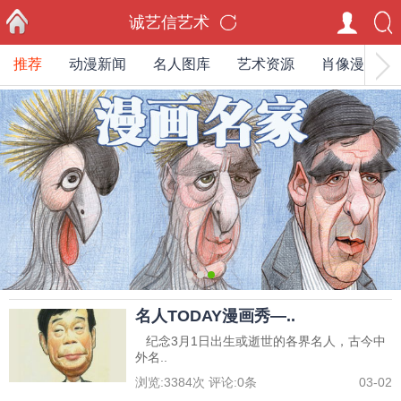
诚艺信艺术
推荐
动漫新闻
名人图库
艺术资源
肖像漫画家
首页
0
1
2
名人TODAY漫画秀—..
纪念3月1日出生或逝世的各界名人，古今中
外名..
浏览:
3384
次 评论:
0
条
03-02