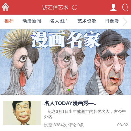
诚艺信艺术
推荐
动漫新闻
名人图库
艺术资源
肖像漫画家
首页
0
1
2
名人TODAY漫画秀—..
纪念3月1日出生或逝世的各界名人，古今中
外名..
浏览:
3384
次 评论:
0
条
03-02