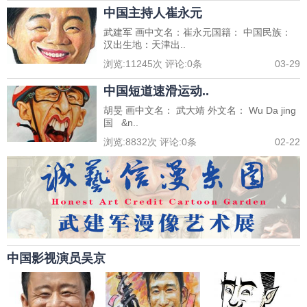
中国主持人崔永元
武建军 画中文名：崔永元国籍： 中国民族：
汉出生地：天津出..
浏览:
11245
次 评论:
0
条
03-29
中国短道速滑运动..
胡旻 画中文名： 武大靖 外文名： Wu Da jing
国 &n..
浏览:
8832
次 评论:
0
条
02-22
中国影视演员吴京