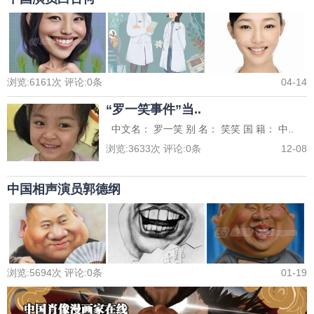
浏览:
6161
次 评论:
0
条
04-14
“罗一笑事件”当..
中文名： 罗一笑 别 名： 笑笑 国 籍： 中..
浏览:
3633
次 评论:
0
条
12-08
中国相声演员郭德纲
浏览:
5694
次 评论:
0
条
01-19