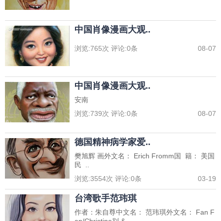
中国肖像漫画大观..
浏览:
765
次 评论:
0
条
08-07
中国肖像漫画大观..
安南
浏览:
739
次 评论:
0
条
08-07
德国精神病学家爱..
樊旭辉 画外文名： Erich Fromm国 籍： 美国
民 ..
浏览:
3554
次 评论:
0
条
03-19
台湾歌手范玮琪
作者：朱自尊中文名： 范玮琪外文名： Fan F
an/Christine别 &..