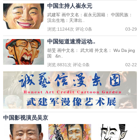
中国主持人崔永元
武建军 画中文名：崔永元国籍： 中国民族：
汉出生地：天津出..
浏览:
11244
次 评论:
0
条
03-29
中国短道速滑运动..
胡旻 画中文名： 武大靖 外文名： Wu Da jing
国 &n..
浏览:
8831
次 评论:
0
条
02-22
中国影视演员吴京