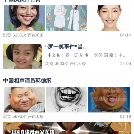
浏览:
6160
次 评论:
0
条
04-14
“罗一笑事件”当..
中文名： 罗一笑 别 名： 笑笑 国 籍： 中..
浏览:
3633
次 评论:
0
条
12-08
中国相声演员郭德纲
浏览:
5693
次 评论:
0
条
01-19