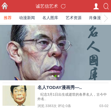
诚艺信艺术
推荐
动漫新闻
名人图库
艺术资源
肖像漫画家
首页
0
1
2
名人TODAY漫画秀—..
纪念3月1日出生或逝世的各界名人，古今中
外名..
浏览:
3383
次 评论:
0
条
03-02