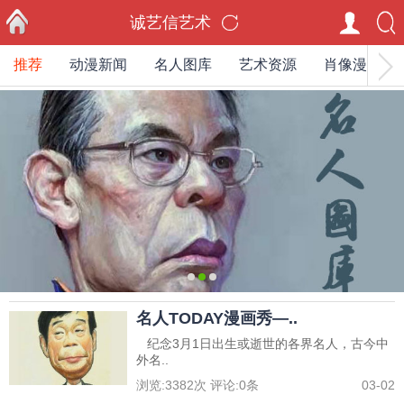
诚艺信艺术
推荐
动漫新闻
名人图库
艺术资源
肖像漫画家
首页
0
1
2
名人TODAY漫画秀—..
纪念3月1日出生或逝世的各界名人，古今中
外名..
浏览:
3382
次 评论:
0
条
03-02