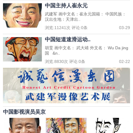
中国主持人崔永元
武建军 画中文名：崔永元国籍： 中国民族：
汉出生地：天津出..
浏览:
11241
次 评论:
0
条
03-29
中国短道速滑运动..
胡旻 画中文名： 武大靖 外文名： Wu Da jing
国 &n..
浏览:
8830
次 评论:
0
条
02-22
中国影视演员吴京