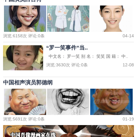
浏览:
6158
次 评论:
0
条
04-14
“罗一笑事件”当..
中文名： 罗一笑 别 名： 笑笑 国 籍： 中..
浏览:
3630
次 评论:
0
条
12-08
中国相声演员郭德纲
浏览:
5691
次 评论:
0
条
01-19