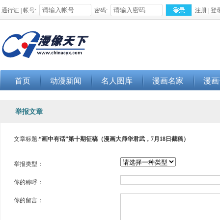
通行证 | 帐号:
密码:
注册
|
登
首页
动漫新闻
名人图库
漫画名家
漫画
举报文章
文章标题:
“画中有话”第十期征稿（漫画大师华君武，7月18日截稿）
举报类型：
你的称呼：
你的留言：