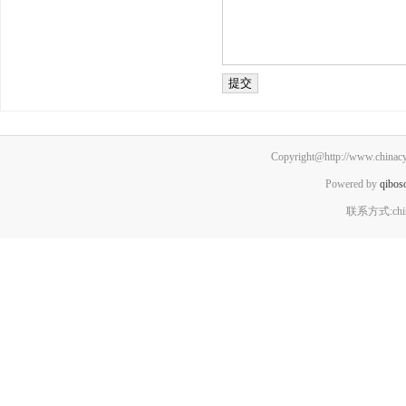
Copyright@http://www.chinacyx
Powered by
qibos
联系方式:chin