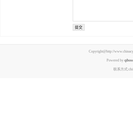
Copyright@http://www.chinacyx
Powered by
qibos
联系方式:chin