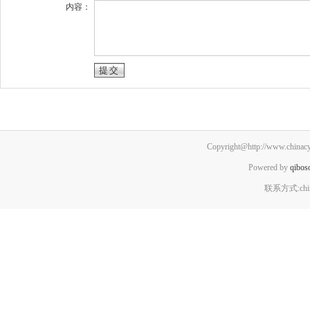
内容：
Copyright@http://www.chinacyx
Powered by
qibos
联系方式:chin