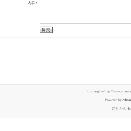
内容：
Copyright@http://www.chinacyx
Powered by
qibos
联系方式:chin