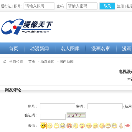
通行证 | 帐号:
密码:
注册
|
登
首页
动漫新闻
名人图库
漫画名家
漫画
当前位置：
首页
->
动漫新闻
->
国内新闻
电视漫
本
网友评论
帐号：
密码：
(
新用
验证码：
表情：