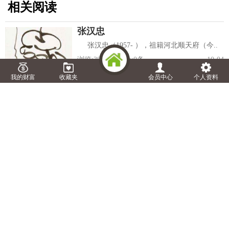
相关阅读
张汉忠
张汉忠（1957- ），祖籍河北顺天府（今..
浏览:
3877
次 评论:
0
条
10-04
我的财富
收藏夹
会员中心
个人资料
方文林
方文林，高级人力资源管理师，早期从事..
浏览:
3796
次 评论:
0
条
10-04
王岩（老黑）
老黑真名王岩， 1973年出生，吉林吉林人..
浏览:
5337
次 评论:
0
条
10-04
曾恋寒
曾恋寒在圈子内广为人知，13年于日本浅..