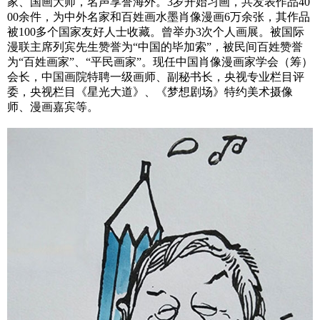
家、国画大师，名声享誉海外。3岁开始习画，共发表作品40
00余件，为中外名家和百姓画水墨肖像漫画6万余张，其作品
被100多个国家友好人士收藏。曾举办3次个人画展。被国际
漫联主席列宾先生赞誉为“中国的毕加索”，被民间百姓赞誉
为“百姓画家”、“平民画家”。现任中国肖像漫画家学会（筹）
会长，中国画院特聘一级画师、副秘书长，央视专业栏目评
委，央视栏目《星光大道》、《梦想剧场》特约美术摄像
师、漫画嘉宾等。