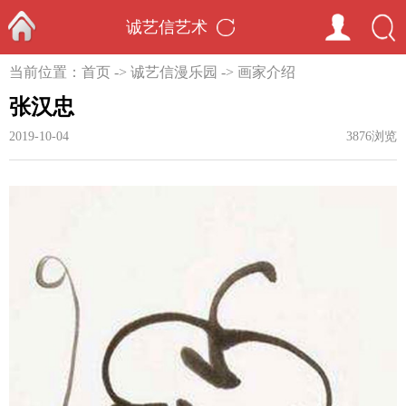
诚艺信艺术
首页
当前位置：
首页
->
诚艺信漫乐园
->
画家介绍
张汉忠
2019-10-04
3876浏览