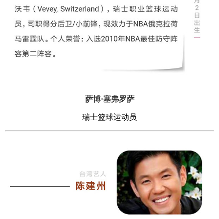
萨博·塞弗罗萨
瑞士篮球运动员