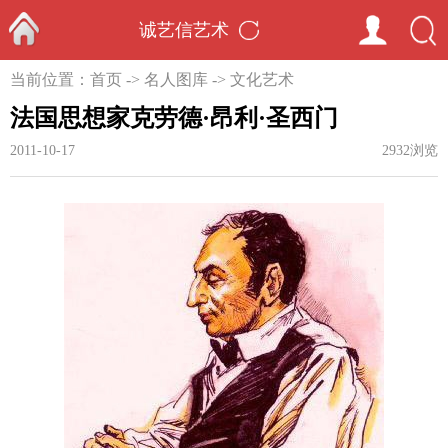
诚艺信艺术
首页
当前位置：
首页
->
名人图库
->
文化艺术
法国思想家克劳德·昂利·圣西门
2011-10-17
2932浏览