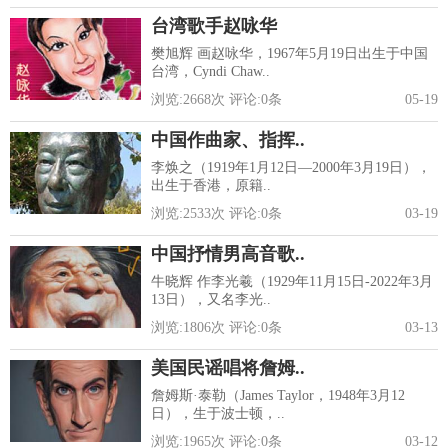
台湾歌手赵咏华
樊旭辉 画赵咏华，1967年5月19日出生于中国
台湾，Cyndi Chaw..
浏览:
2668
次 评论:
0
条
05-19
中国作曲家、指挥..
李焕之（1919年1月12日—2000年3月19日），
出生于香港，原籍..
浏览:
2533
次 评论:
0
条
03-19
中国抒情男高音歌..
牛晓辉 作李光羲（1929年11月15日-2022年3月
13日），又名李光..
浏览:
1806
次 评论:
0
条
03-13
美国民谣唱将詹姆..
詹姆斯·泰勒（James Taylor，1948年3月12
日），生于波士顿，..
浏览:
1965
次 评论:
0
条
03-12