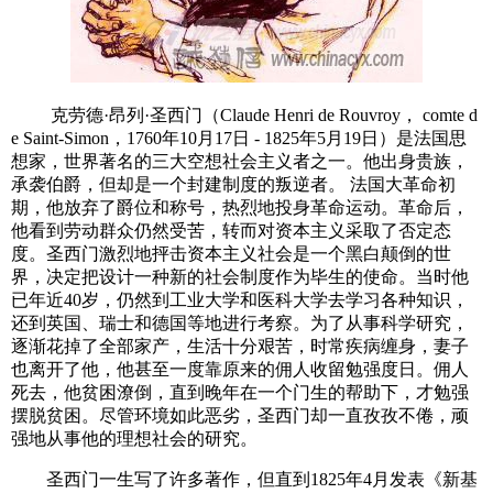
克劳德·昂列·圣西门（Claude Henri de Rouvroy， comte d
e Saint-Simon，1760年10月17日 - 1825年5月19日）是法国思
想家，世界著名的三大空想社会主义者之一。他出身贵族，
承袭伯爵，但却是一个封建制度的叛逆者。 法国大革命初
期，他放弃了爵位和称号，热烈地投身革命运动。革命后，
他看到劳动群众仍然受苦，转而对资本主义采取了否定态
度。圣西门激烈地抨击资本主义社会是一个黑白颠倒的世
界，决定把设计一种新的社会制度作为毕生的使命。当时他
已年近40岁，仍然到工业大学和医科大学去学习各种知识，
还到英国、瑞士和德国等地进行考察。为了从事科学研究，
逐渐花掉了全部家产，生活十分艰苦，时常疾病缠身，妻子
也离开了他，他甚至一度靠原来的佣人收留勉强度日。佣人
死去，他贫困潦倒，直到晚年在一个门生的帮助下，才勉强
摆脱贫困。尽管环境如此恶劣，圣西门却一直孜孜不倦，顽
强地从事他的理想社会的研究。
圣西门一生写了许多著作，但直到1825年4月发表《新基