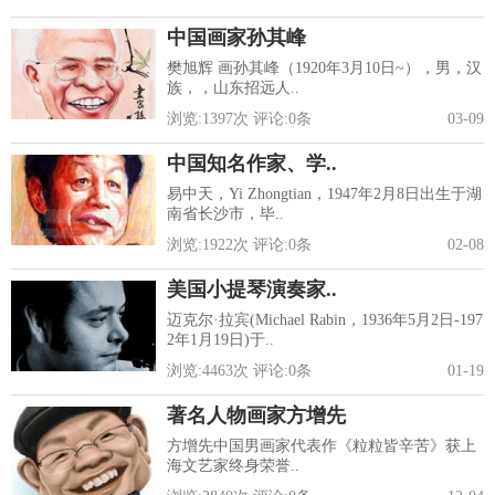
中国画家孙其峰
樊旭辉 画孙其峰（1920年3月10日~），男，汉
族，，山东招远人..
浏览:
1397
次 评论:
0
条
03-09
中国知名作家、学..
易中天，Yi Zhongtian，1947年2月8日出生于湖
南省长沙市，毕..
浏览:
1922
次 评论:
0
条
02-08
美国小提琴演奏家..
迈克尔·拉宾(Michael Rabin，1936年5月2日-197
2年1月19日)于..
浏览:
4463
次 评论:
0
条
01-19
著名人物画家方增先
方增先中国男画家代表作《粒粒皆辛苦》获上
海文艺家终身荣誉..