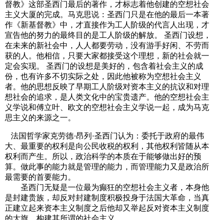
督教》这部圣西门最后的著作，才标志着他创建的空想社会
主义大厦的完成。马克思说：圣西门只是在他的最后一本著
作《新基督教》中，才直接作为工人阶级的代言人出现，才
宣告他的努力的最终目的是工人阶级的解放。 圣西门设想，
在未来的新社会中，人人都要劳动，没有游手好闲、不劳而
获的人。他相信，只要大家都接受这个理想，新的社会就一
定会实现。 圣西门的设想是美好的，包含着社会主义的成
份，也有许多不切实际之处，因此他被称为空想社会主义
者。他的思想反映了早期工人阶级对资本主义的抗议和对理
想社会的追求，是人类文化中的宝贵遗产。他的空想社会主
义学说和傅立叶、欧文的空想社会主义学说一起，成为马克
思主义的来源之一。
法国哲学家克劳德·昂列·圣西门认为：委托于政府的最伟
大、最重要的权利是向公民收税的权利，其他权利皆随从本
权利而产生。所以，政治科学的本质在于能够做出好的预
算。做此事的能力就是管理的能力，而管理能力又是政治所
最需要的首要能力。
圣西门无疑是一位最为癫狂的空想社会主义者，本身他
是封建贵族，却反对封建制度积极投身于法国大革命，当真
正建立起来资本主义制度之后他却又举起反对资本主义制度
的大旗，构建其所谓的社会主义。